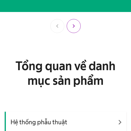
chevron_left
chevron_right
Tổng quan về danh
mục sản phẩm
navigate_next
Hệ thống phẫu thuật