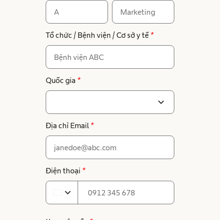
Tổ chức / Bệnh viện / Cơ sở y tế
*
Quốc gia
*
expand_more
Địa chỉ Email
*
Điện thoại
*
expand_more