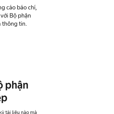
ng cáo báo chí,
 với Bộ phận
 thông tin.
Bộ phận
ệp
kỳ tài liệu nào mà