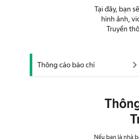
Tại đây, bạn s
hình ảnh, v
Truyền thô
navigate_ne
Thông cáo báo chí
Thông 
T
Nếu bạn là nhà bá