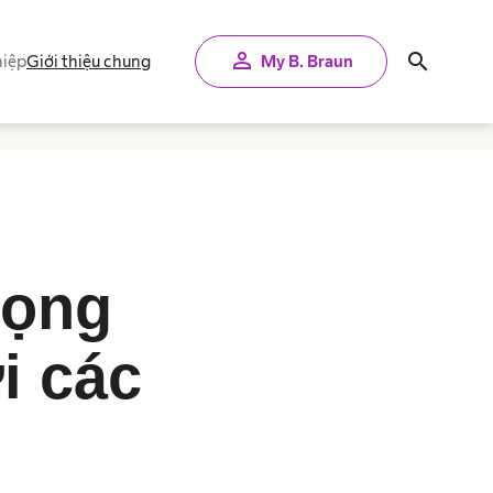
person
search
iệp
Giới thiệu chung
My B. Braun
rọng
ới các