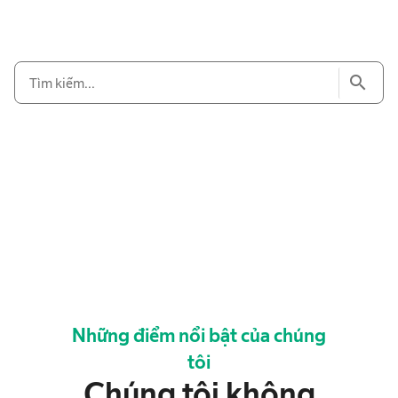
search
Những điểm nổi bật của chúng
tôi
Chúng tôi không