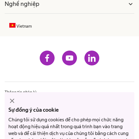
Nghề nghiệp
expand_more
Vietnam
Thông tin pháp lý
close
Tìm hiểu thêm về B. Braun
Sự đồng ý của cookie
Điều kiện và điều khoản
Chúng tôi sử dụng cookies để cho phép mọi chức năng
Chính sách quyền riêng tư
hoạt động hiệu quả nhất trong quá trình bạn vào trang
web và để cải thiện dịch vụ của chúng tôi bằng cách cung