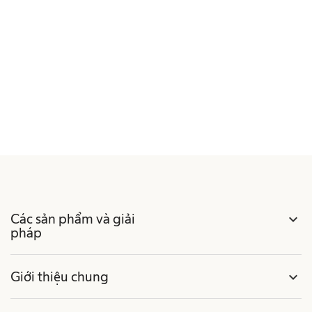
Các sản phẩm và giải
expand_more
pháp
Giới thiệu chung
expand_more