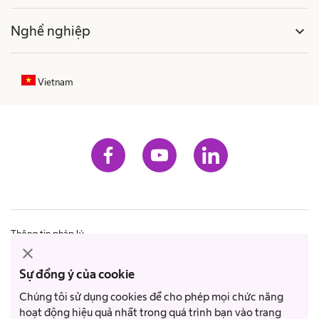
Nghề nghiệp
expand_more
Vietnam
Thông tin pháp lý
close
Tìm hiểu thêm về B. Braun
Sự đồng ý của cookie
Điều kiện và điều khoản
Chúng tôi sử dụng cookies để cho phép mọi chức năng
Chính sách quyền riêng tư
hoạt động hiệu quả nhất trong quá trình bạn vào trang