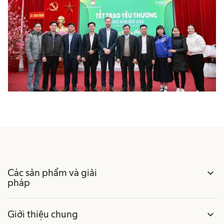
Các sản phẩm và giải
expand_more
pháp
Giới thiệu chung
expand_more