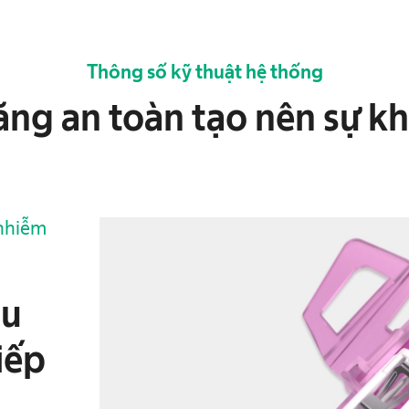
Thông số kỹ thuật hệ thống
ăng an toàn tạo nên sự kh
 nhiễm
áu
iếp