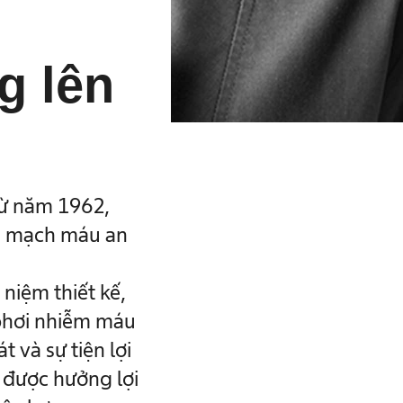
g lên
i
Từ năm 1962,
ận mạch máu an
 niệm thiết kế,
 phơi nhiễm máu
 và sự tiện lợi
u được hưởng lợi