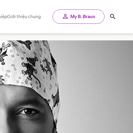
person
search
iệp
Giới thiệu chung
My B. Braun