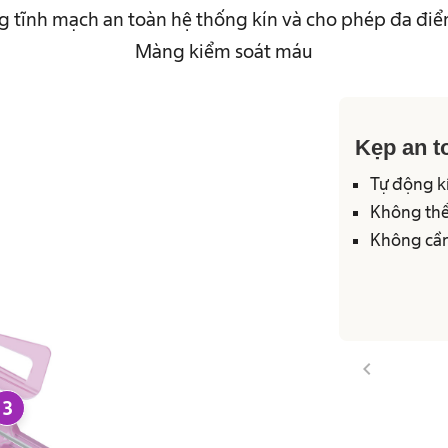
 tĩnh mạch an toàn hệ thống kín và cho phép đa điể
Màng kiểm soát máu
Kẹp an t
Tự động kí
Thiết kế n
Giúp ngăn
Hỗ trợ tăn
Cho phép 
Không thể
Ren Luer đ
Cho phép 
Dấu hiệu 
Thiết kế 
của bệnh 
tĩnh mạch
Không cần
Giảm nhu 
Đưa kim vớ
Dấu hiệu 
Cải thiện 
được đặt đ
chevron_left
3